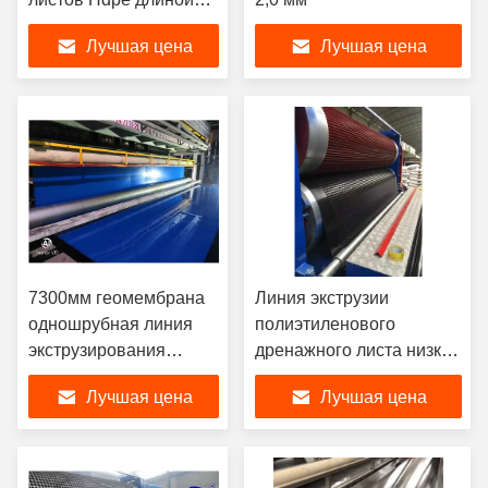
0,3 мм
Лучшая цена
Лучшая цена
7300мм геомембрана
Линия экструзии
одношрубная линия
полиэтиленового
экструзирования
дренажного листа низкой
пластиковых листов
плотности 2,0 мм
Лучшая цена
Лучшая цена
высокая скорость