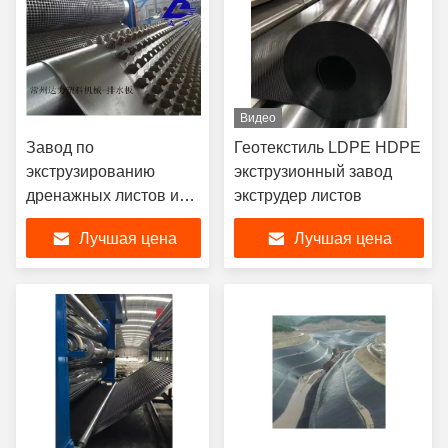
Видео
Завод по
Геотекстиль LDPE HDPE
экструзированию
экструзионный завод
дренажных листов из
экструдер листов
LLDPE 16mx4.5mx4m
Лучшая цена
Лучшая цена