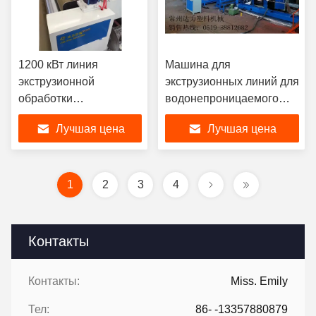
1200 кВт линия
Машина для
экструзионной
экструзионных линий для
обработки
водонепроницаемого
пластиковых листов
дренажа мощностью 780
Лучшая цена
Лучшая цена
HDPE LLDPE Ldpe
kW
экструдер
1
2
3
4
Контакты
Контакты:
Miss. Emily
Тел:
86- -13357880879