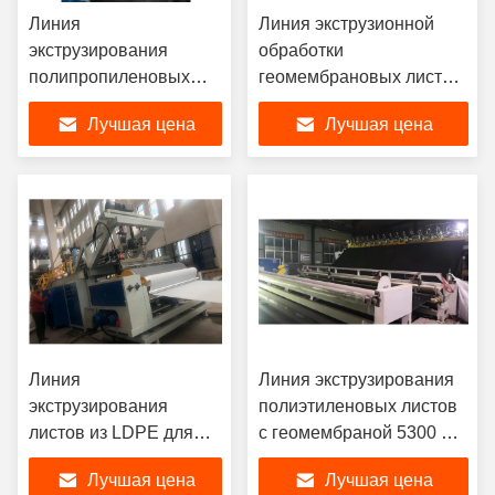
Линия
Линия экструзионной
экструзирования
обработки
полипропиленовых
геомембрановых листов
листов Ps
из полиэтилена с низкой
Лучшая цена
Лучшая цена
плотностью LDPE
Линия
Линия экструзирования
экструзирования
полиэтиленовых листов
листов из LDPE для
с геомембраной 5300 мм
производства
ширина
Лучшая цена
Лучшая цена
геомембраны