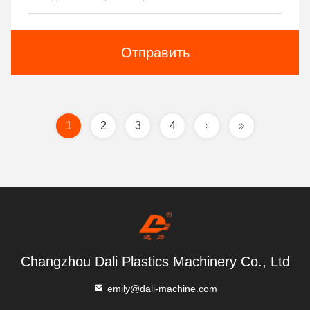
Отправить
1
2
3
4
Changzhou Dali Plastics Machinery Co., Ltd
emily@dali-machine.com