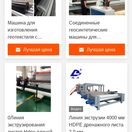
Машина для
Соединенные
изготовления
геосинтетические
геотекстиля с
машины для
экструзией листов
изготовления
Лучшая цена
Лучшая цена
HDPE от 0,5 мм до 3,0
геомембраны LDPE
мм
HDPE линейка экструзии
листов
Видео
0Линия
Линия экструзии 4000 мм
экструзирования
HDPE дренажного листа
листов Hdpe длиной
2,0 мм