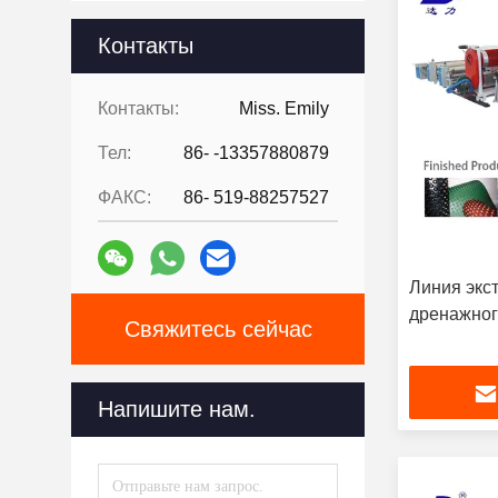
Контакты
Контакты:
Miss. Emily
Тел:
86- -13357880879
ФАКС:
86- 519-88257527
Линия экс
дренажног
Свяжитесь сейчас
Напишите нам.