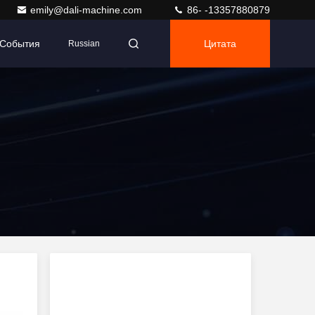
emily@dali-machine.com
86- -13357880879
События
Цитата
Russian