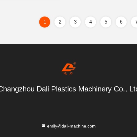
1
2
3
4
5
6
Changzhou Dali Plastics Machinery Co., Lt
emily@dali-machine.com