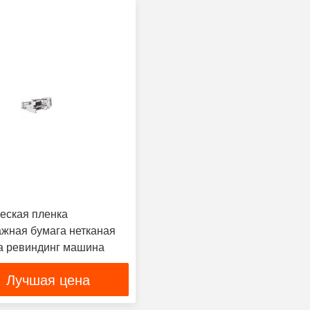
еская пленка
жная бумага нетканая
ка ревиндинг машина
Лучшая цена