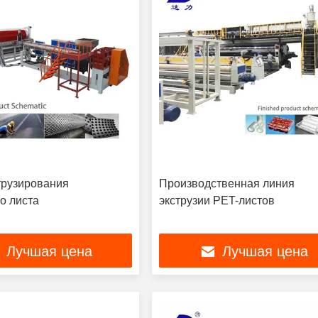
трузирования
Производственная линия
о листа
экструзии PET-листов
Лучшая цена
Лучшая цена