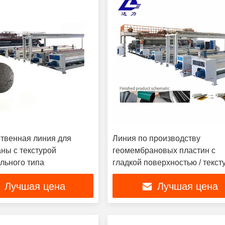
твенная линия для
Линия по производству
ны с текстурой
геомембрановых пластин с
льного типа
гладкой поверхностью / тексту
распылительной грубой /
Лучшая цена
Лучшая цена
текстильной композицией