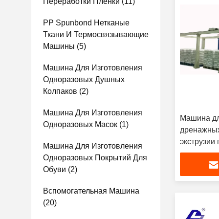
Переработки Пленки
(11)
PP Spunbond Нетканые
Ткани И Термосвязывающие
Машины
(5)
Машина Для Изготовления
Одноразовых Душных
Колпаков
(2)
Машина Для Изготовления
Машина дл
Одноразовых Масок
(1)
дренажных
экструзии
Машина Для Изготовления
Одноразовых Покрытий Для
Обуви
(2)
Вспомогательная Машина
(20)