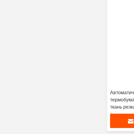
Автоматич
термобума
ткань рез