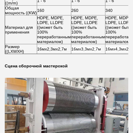
1 - 6
1 - 6
1 - 6
((m/m)
Общая
160
260
340
мощность ((KW)
HDPE, MDPE,
HDPE, MDPE,
HDPE, MDPE,
LDPE, LLDPE
LDPE, LLDPE
LDPE, LLDPE
Материал для
((может быть
((может быть
((может быть
применения
100%
100%
100%
переработанным
переработанным
переработан
материалом)
материалом)
материалом)
Размер
16мх2,3мх2,7м
16мх3,3мх2,7м
16мх4,3мх2,7
((LXWXH)
Сцена сборочной мастерской