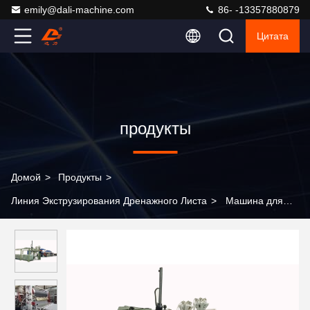
emily@dali-machine.com
86- -13357880879
Цитата
продукты
Домой
>
Продукты
>
Линия Экструзирования Дренажного Листа
>
Машина для
изготовления 1000 мм дренажных листов Процесс экструзии
полиэстера