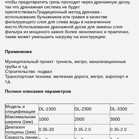
чтобы предотвратить грязь проходит через дренажную доску,
так что дренажная система не будет
препятствоватьТрадиционный метод дренажа -
использование булыжников или гравия в качестве
фильтрующего слоя для слива воды в назначенное
место.Использование дренажной доски для замены слоя
фильтра из мощеного камня более экономично и практично,
также может уменьшить нагрузку на конструкцию.
Применение
Муниципальный проект: туннель, метро, канализационные
трубы и т.д.
Строительство: подвал
Транспортная техника: железная дорога, метро, аэропорт и
т.д.
Полное описание параметров
Модель и
DL-1300
DL-2300
DL-3300
спецификация
Максимальная
1000
2000
3000
ширина ((мм)
Диапазон
0.35-20
0.35-2.0
0.35-2.0
толщины ((мм)
Скорость линии