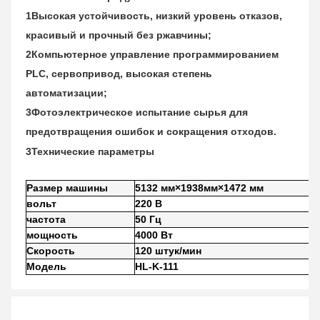
1Высокая устойчивость, низкий уровень отказов,
красивый и прочный без ржавчины;
2Компьютерное управление программированием
PLC, сервопривод, высокая степень
автоматизации;
3Фотоэлектрическое испытание сырья для
предотвращения ошибок и сокращения отходов.
3Технические параметры
Размер машины
5132 мм
×
1938
мм
×
1472 мм
вольт
220 В
частота
50 Гц
мощность
4000 Вт
Скорость
120 штук/мин
Модель
HL-K-111