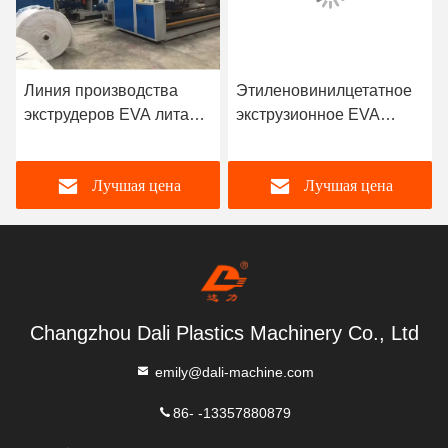
Этиленовинилцетатное
PVB межслойная пленка
ая
экструзионное EVA
EVA экструзионная
экструзионный процесс
литья литая пленка
литой пленки 160 кг/ч
машина 80M/мин
Лучшая цена
Лучшая цена
Changzhou Dali Plastics Machinery Co., Ltd
emily@dali-machine.com
86- -13357880879