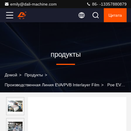
emily@dali-machine.com
86- -13357880879
Цитата
продукты
Домой
>
Продукты
>
Производственная Линия EVA/PVB Interlayer Film
>
Poe EVA
Экструзионный процесс литья Линия экструзионной линейки
Солнечный модуль уплотнительный слой