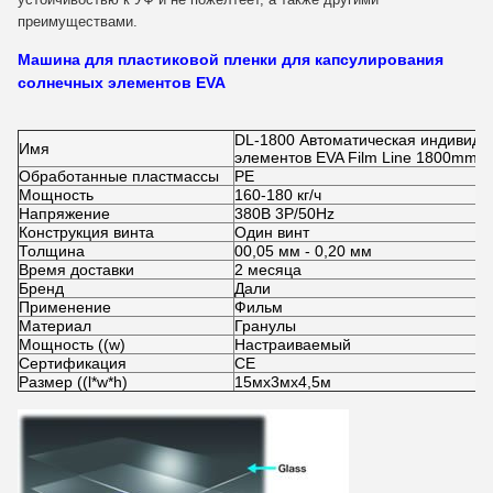
преимуществами.
Машина для пластиковой пленки для капсулирования
солнечных элементов EVA
DL-1800 Автоматическая индивиду
Имя
элементов EVA Film Line 1800mm
Обработанные пластмассы
PE
Мощность
160-180 кг/ч
Напряжение
380В 3P/50Hz
Конструкция винта
Один винт
Толщина
00,05 мм - 0,20 мм
Время доставки
2 месяца
Бренд
Дали
Применение
Фильм
Материал
Гранулы
Мощность ((w)
Настраиваемый
Сертификация
CE
Размер ((l*w*h)
15мх3мх4,5м