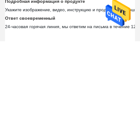
Подробная информация о продукте
Укажите изображение, видео, инструкцию и продуктовую брошюр
Ответ своевременный
24-часовая горячая линия, мы ответим на письма в течение 12 ч
Частые вопросы
1А качество вашей машины?
Наша фабрика имеет более чем 22-летний опыт в механической
уже экспортированы во многие страны и районы; уже получил х
2- А цена машины?
Качество является первым, на основе высокого качества, конечно
Доступная и удовлетворительная цена!
3А как насчет даты доставки?
Из-за нестандартного размера машины, мы должны забронировать
соответственно, 1 - 3 мотыльки.
3Как вы можете гарантировать качество машин после того, 