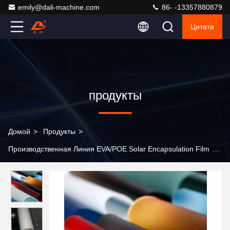
emily@dali-machine.com
86- -13357880879
Цитата
продукты
Домой
>
Продукты
>
Производственная Линия EVA/POE Solar Encapsulation Film
>
Линия производства фильмов для капсулирования солнечных
элементов 1800 мм 180 кг/ч