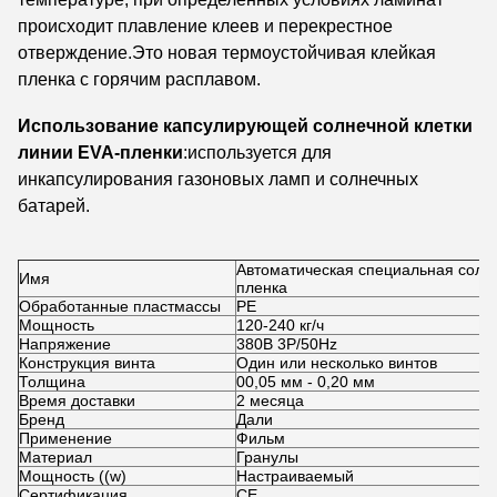
происходит плавление клеев и перекрестное
отверждение.Это новая термоустойчивая клейкая
пленка с горячим расплавом.
Использование капсулирующей солнечной клетки
линии EVA-пленки
:используется для
инкапсулирования газоновых ламп и солнечных
батарей.
Автоматическая специальная солн
Имя
пленка
Обработанные пластмассы
PE
Мощность
120-240 кг/ч
Напряжение
380В 3P/50Hz
Конструкция винта
Один или несколько винтов
Толщина
00,05 мм - 0,20 мм
Время доставки
2 месяца
Бренд
Дали
Применение
Фильм
Материал
Гранулы
Мощность ((w)
Настраиваемый
Сертификация
CE