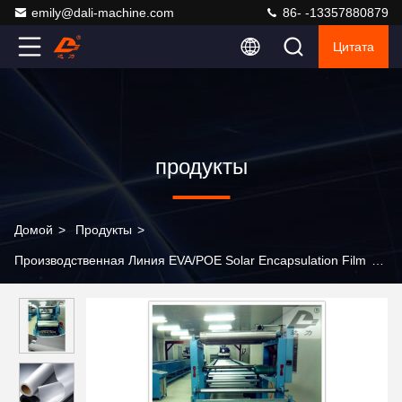
emily@dali-machine.com
86- -13357880879
Цитата
продукты
Домой
>
Продукты
>
Производственная Линия EVA/POE Solar Encapsulation Film
>
Экструзионные линии производства пленки для
капсулирования солнечных элементов EVA 240 кг/ч